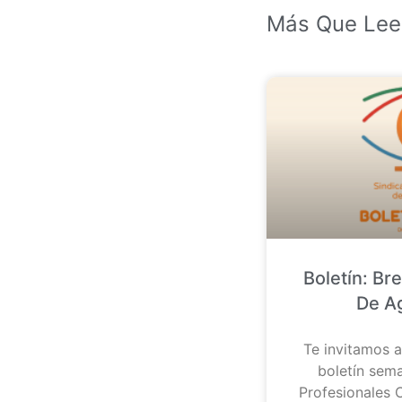
Más Que Lee
Boletín: Br
De A
Te invitamos a
boletín sema
Profesionales