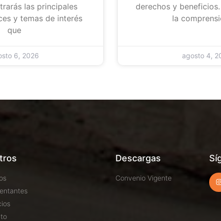
rarás las principales
derechos y beneficios
ces y temas de interés
la comprensi
que
osto 6, 2026
agosto 4, 2
tros
Descargas
Sí
os
Convenio Vigente
entantes
cios
to