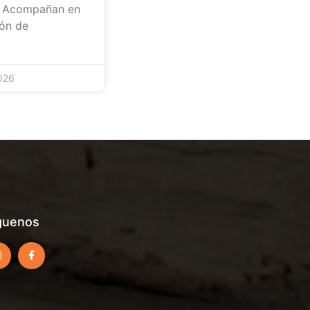
. Acompañan en
ón de
026
guenos