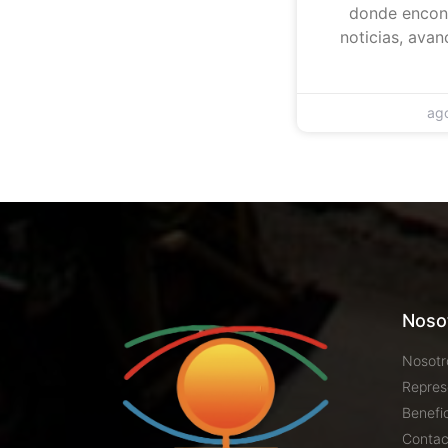
donde encont
noticias, avan
ag
Noso
Nosotr
Repres
Benefi
Contac