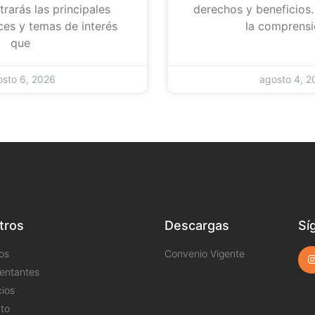
rarás las principales
derechos y beneficios
ces y temas de interés
la comprensi
que
osto 6, 2026
agosto 4, 2
tros
Descargas
Sí
os
Convenio Vigente
entantes
cios
to