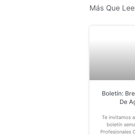
Más Que Lee
Boletín: Br
De A
Te invitamos a
boletín sema
Profesionales