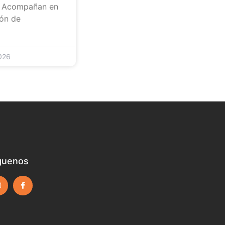
. Acompañan en
ón de
026
guenos