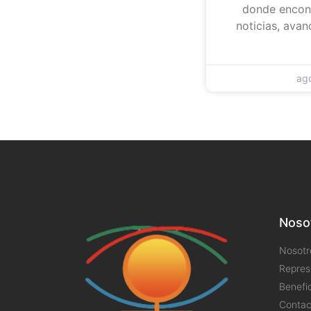
donde encont
noticias, avan
ag
Noso
Nosotr
Repres
Benefi
Contac