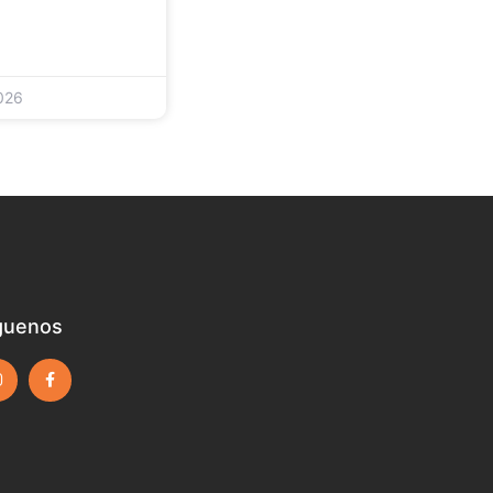
026
guenos