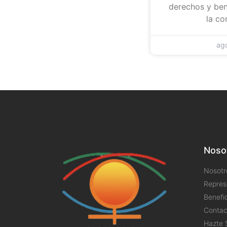
derechos y be
la c
ag
Noso
Nosotr
Repres
Benefi
Contac
Hazte 