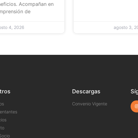
neficios. Acompañan en
omprensión de
osto 4, 2026
agosto 3, 2
tros
Descargas
Sí
os
Convenio Vigente
entantes
cios
to
Socio