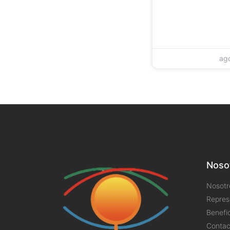
ag
Noso
Nosotr
Repres
Benefi
Contac