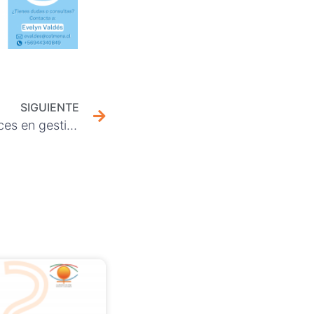
SIGUIENTE
Directorio analizó los avances en gestión y control de la Ley 21.643 (Ley Karin)