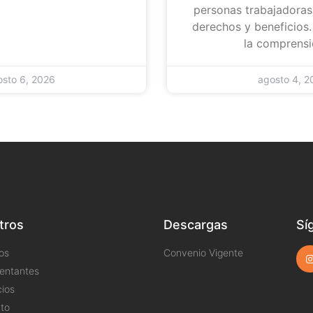
personas trabajadoras
derechos y beneficios
la comprensi
osto 6, 2026
agosto 4, 2
tros
Descargas
Sí
os
Convenio Vigente
entantes
cios
to